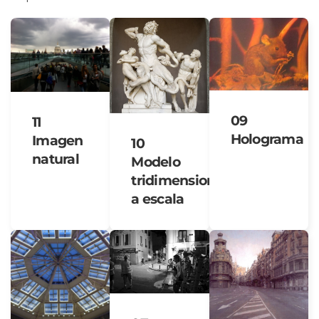
09
11
Holograma
Imagen
10
natural
Modelo
tridimensional
a escala