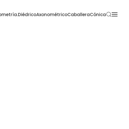
metría.
Diédrico
Axonométrico
Caballera
Cónica