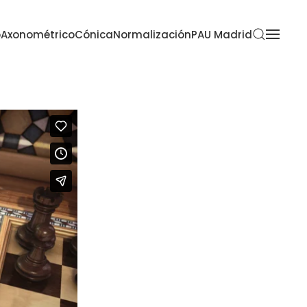
o
Axonométrico
Cónica
Normalización
PAU Madrid