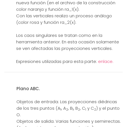
nueva función (en el archivo de la construcción
color naranja y función ra_1(x).
Con las verticales realizo un proceso análogo
(color rosa y función ra_2(x).
Los caos singulares se tratan como en la
herramienta anterior. En esta ocasión solamente
se ven afectadas las proyecciones verticales.
Expresiones utilizadas para esta parte:
enlace.
Plano ABC.
Objetos de entrada: Las proyecciones diédricas
de los tres puntos (A
, A
, B
, B
, C
y C
) y el punto
1
2
1
2
1
2
O.
Objetos de salida: Varias funciones y semirrectas.