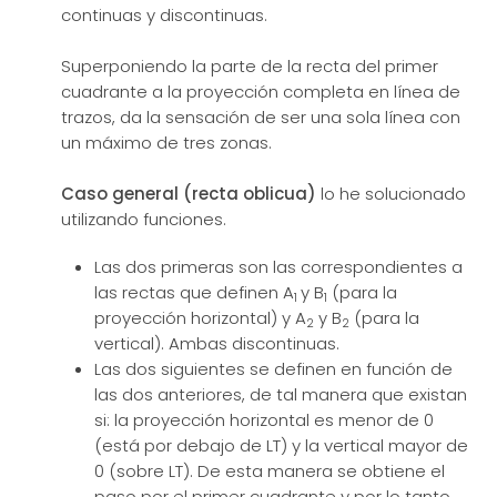
continuas y discontinuas.
Superponiendo la parte de la recta del primer
cuadrante a la proyección completa en línea de
trazos, da la sensación de ser una sola línea con
un máximo de tres zonas.
Caso general (recta oblicua)
lo he solucionado
utilizando funciones.
Las dos primeras son las correspondientes a
las rectas que definen A
y B
(para la
1
1
proyección horizontal) y A
y B
(para la
2
2
vertical). Ambas discontinuas.
Las dos siguientes se definen en función de
las dos anteriores, de tal manera que existan
si: la proyección horizontal es menor de 0
(está por debajo de LT) y la vertical mayor de
0 (sobre LT). De esta manera se obtiene el
paso por el primer cuadrante y por lo tanto