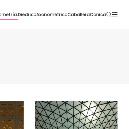
metría.
Diédrico
Axonométrico
Caballera
Cónica